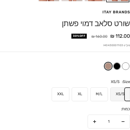
ITAY BRANDS
שורט סלאב דמוי פשתן
חיר
112.00 ₪
מחיר
30%OFF
160.00 ₪
בצע
מק"ט
I40430001103
XS/S
Size:
XXL
XL
M/L
XS/S
כמות:
הסר
הוסף