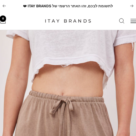
משך
לתשומת לבכם, זהו האתר הרשמי של ITAY BRANDS ❤️
הקודם
הב
תוכן
0
ITAY
יווט
BRANDS