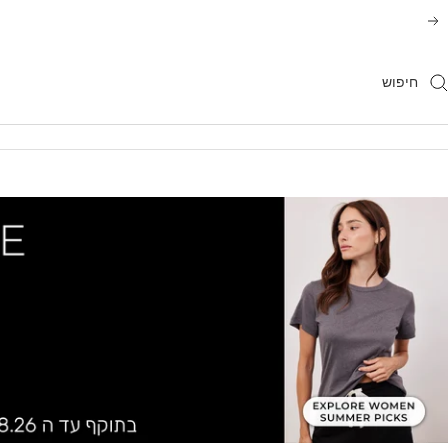
משך
הקודם
תוכן