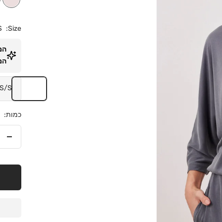
S
Size:
המ
המ
S/S
כמות:
הסר