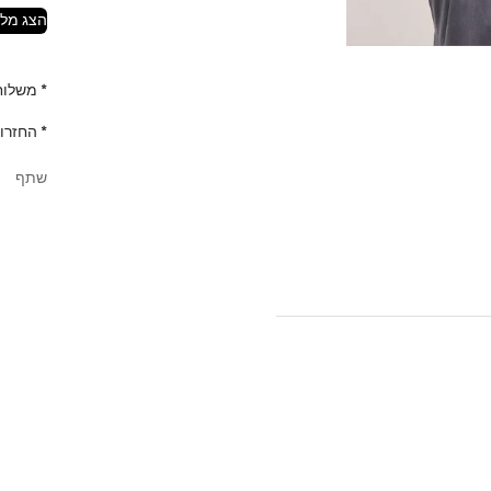
הצג מלא
* משלוח ח
* החזרו
שתף