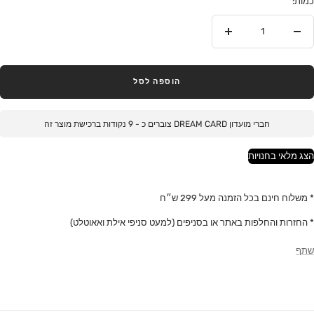
כמות:
הסר
הוסף
הוספה לסל
חברי מועדון DREAM CARD צוברים כ -
9
נקודות ברכישת מוצר זה
הצג מלאי בחנויות
* משלוח חינם בכל הזמנה מעל 299 ש״ח
* החזרות והחלפות באתר או בסניפים (למעט סניפי אילת ואאוטלט)
שתף