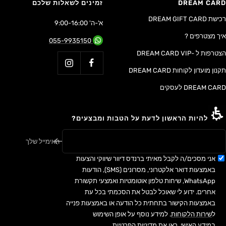
DREAM CARD
זמינים לשאלות שלכם
רכישת DREAM GIFT CARD
א'-ה' 9:00-16:00
איך מצטרפים ?
055-9935150
הצטרפות ל -DREAM CARD VIP
תקנון מועדון לקוחות DREAM CARD
DREAM CARD לעסקים
רוצה להיות הראשון לדעת על הטבות ומבצעים?
האימייל שלך
אני מסכים/ה לקבל מאיתי ברנדס דיוור שיווקי והצעות
באמצעות דואר אלקטרוני, מסרונים (SMS), הודעות
WhatsApp, שיחות טלפון אוטומטיות ואמצעי תקשורת
אחרים. ידוע לי שאוכל לבטל את הסכמתי בכל עת
באמצעות הקישור בתחתית כל הודעה או באמצעות פנייה
ל
שירות הלקוחות
. למידע נוסף על אופן השימוש
במידע האישי, ראו את
מדיניות הפרטיות
.