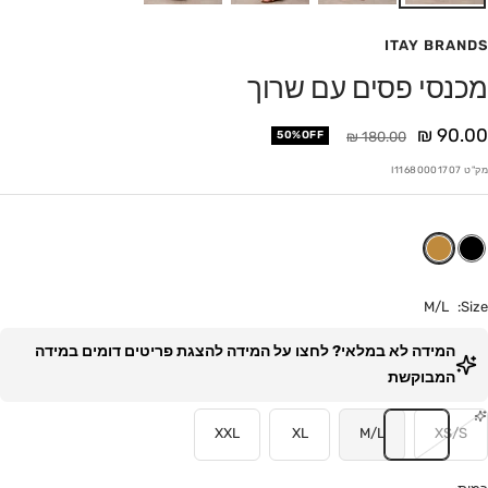
ITAY BRANDS
מכנסי פסים עם שרוך
חיר
90.00 ₪
מחיר
50%OFF
180.00 ₪
בצע
מק"ט
I11680001707
M/L
Size:
המידה לא במלאי? לחצו על המידה להצגת פריטים דומים במידה
המבוקשת
XXL
XL
M/L
XS/S